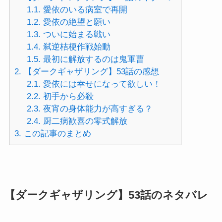
1.1.
愛依のいる病室で再開
1.2.
愛依の絶望と願い
1.3.
ついに始まる戦い
1.4.
弑逆桔梗作戦始動
1.5.
最初に解放するのは鬼軍曹
2.
【ダークギャザリング】53話の感想
2.1.
愛依には幸せになって欲しい！
2.2.
初手から必殺
2.3.
夜宵の身体能力が高すぎる？
2.4.
厨二病歓喜の零式解放
3.
この記事のまとめ
【ダークギャザリング】53話のネタバレ