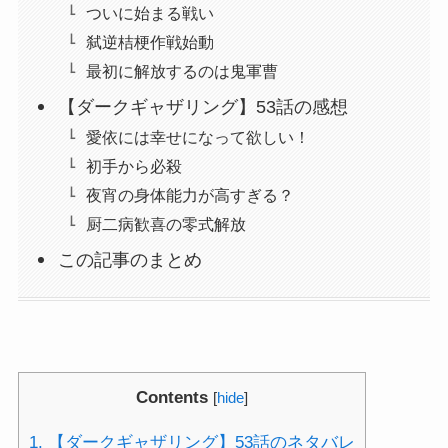
ついに始まる戦い
弑逆桔梗作戦始動
最初に解放するのは鬼軍曹
【ダークギャザリング】53話の感想
愛依には幸せになって欲しい！
初手から必殺
夜宵の身体能力が高すぎる？
厨二病歓喜の零式解放
この記事のまとめ
Contents
[
hide
]
1.
【ダークギャザリング】53話のネタバレ