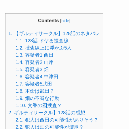
Contents
[
hide
]
1.
【ギルティサークル】128話のネタバレ
1.1.
128話 ドヤる捜査線
1.2.
捜査線上に浮かぶ5人
1.3.
容疑者1 西田
1.4.
容疑者2 山岸
1.5.
容疑者3 畑
1.6.
容疑者4 中津田
1.7.
容疑者5武田
1.8.
本命は武田？
1.9.
畑の不審な行動
1.10.
文香の囮捜査？
2.
ギルティサークル】128話の感想
2.1.
犯人は西田の可能性がありそう？
2.2.
犯人は畑の可能性が濃厚？