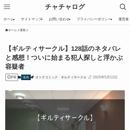
チャチャログ
ホーム
サイトマップ
お問い合わせ
プライバシーポリシー
運営者
ホーム
漫画
【ギルティサークル】128話のネタバレ
と感想！ついに始まる犯人探しと浮かぶ
容疑者
PR
2025年5月12日
漫画
オトナコミック
ギルティサークル