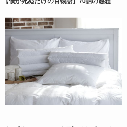
【僕が死ぬだけの百物語】70話の感想