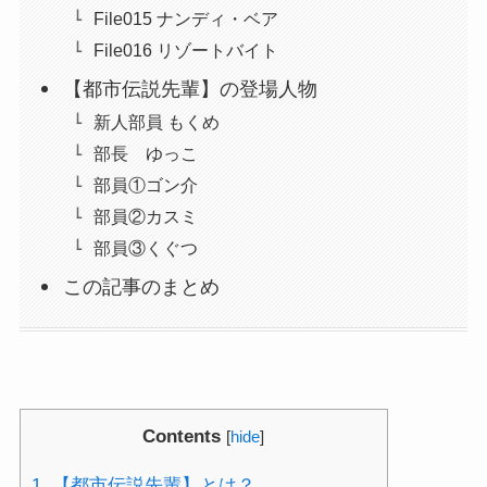
File015 ナンディ・ベア
File016 リゾートバイト
【都市伝説先輩】の登場人物
新人部員 もくめ
部長 ゆっこ
部員①ゴン介
部員②カスミ
部員③くぐつ
この記事のまとめ
Contents
[
hide
]
1.
【都市伝説先輩】とは？