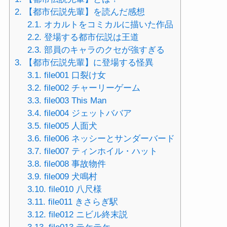
2.
【都市伝説先輩】を読んだ感想
2.1.
オカルトをコミカルに描いた作品
2.2.
登場する都市伝説は王道
2.3.
部員のキャラのクセが強すぎる
3.
【都市伝説先輩】に登場する怪異
3.1.
file001 口裂け女
3.2.
file002 チャーリーゲーム
3.3.
file003 This Man
3.4.
file004 ジェットババア
3.5.
file005 人面犬
3.6.
file006 ネッシーとサンダーバード
3.7.
file007 ティンホイル・ハット
3.8.
file008 事故物件
3.9.
file009 犬鳴村
3.10.
file010 八尺様
3.11.
file011 きさらぎ駅
3.12.
file012 ニビル終末説