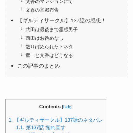
文香のマンションにて
文香の宣戦布告
【ギルティサークル】137話の感想！
武田は最後まで霊感男子
西田はお咎めなし
散りばめられた下ネタ
童二と文香はどうなる
この記事のまとめ
Contents
[
hide
]
1.
【ギルティサークル】137話のネタバレ
1.1.
第137話 惚れ直す