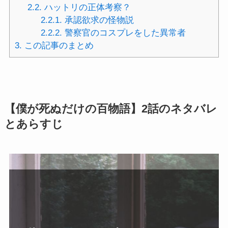
2.2.
ハットリの正体考察？
2.2.1.
承認欲求の怪物説
2.2.2.
警察官のコスプレをした異常者
3.
この記事のまとめ
【僕が死ぬだけの百物語】2話のネタバレ
とあらすじ