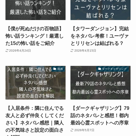
【僕が死ぬだけの百物語】
【タワーダンジョン】完結
怖い話ランキング！厳選し
をネタバレ考察！ユーヴァ
た15の怖い話をご紹介
とリリセンは結ばれる？
2026年4月24日
2026年4月15日
漫画
ダークギャザリング
【入居条件：隣に住んでる
【ダークギャザリング】79
友人と必ず仲良くしてくだ
話のネタバレと感想！都内
さい】ネタバレ感想｜隣人
最凶心霊スポットへの序章
の不気味さと設定の面白さ
2026年5月7日