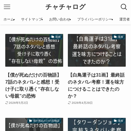
チャチャログ
ホーム
サイトマップ
お問い合わせ
プライバシーポリシー
運営者
漫画
漫画
【僕が死ぬだけの百物語】
【白鳥運子は31画】最終話
7話のネタバレと感想！受
のネタバレ考察！運を味方
け子に取り憑く“存在しな
につけることはできたの
い母親”の恐怖
か？
2026年5月2日
2026年4月29日
僕が死ぬだけの百物語
漫画