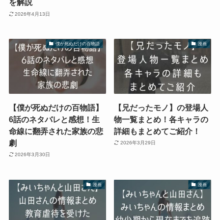
を解説
2026年4月13日
僕が死ぬだけの百物語
漫画
【僕が死ぬだけの百物語】
【兄だったモノ】の登場人
6話のネタバレと感想！生
物一覧まとめ！各キャラの
命線に翻弄された家族の悲
詳細もまとめてご紹介！
劇
2026年3月29日
2026年3月30日
漫画
漫画