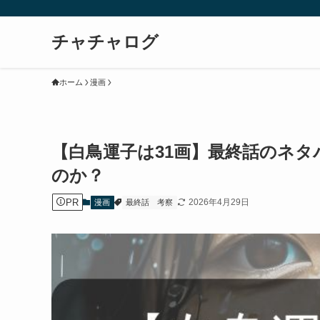
チャチャログ
ホーム
漫画
【白鳥運子は31画】最終話のネ
のか？
PR
2026年4月29日
漫画
最終話
考察