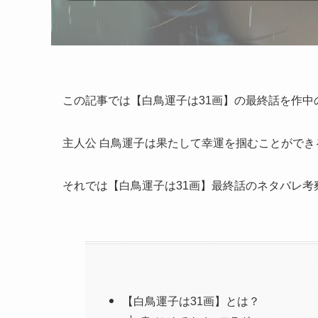
この記事では【白鳥運子は31画】の最終話を作
主人公 白鳥運子は果たして幸運を掴むことができ
それでは【白鳥運子は31画】最終話のネタバレ考
【白鳥運子は31画】とは？