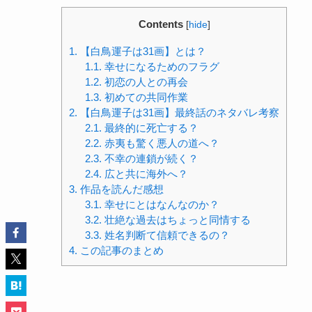
Contents
[
hide
]
1.
【白鳥運子は31画】とは？
1.1.
幸せになるためのフラグ
1.2.
初恋の人との再会
1.3.
初めての共同作業
2.
【白鳥運子は31画】最終話のネタバレ考察
2.1.
最終的に死亡する？
2.2.
赤夷も驚く悪人の道へ？
2.3.
不幸の連鎖が続く？
2.4.
広と共に海外へ？
3.
作品を読んだ感想
3.1.
幸せにとはなんなのか？
3.2.
壮絶な過去はちょっと同情する
3.3.
姓名判断て信頼できるの？
4.
この記事のまとめ