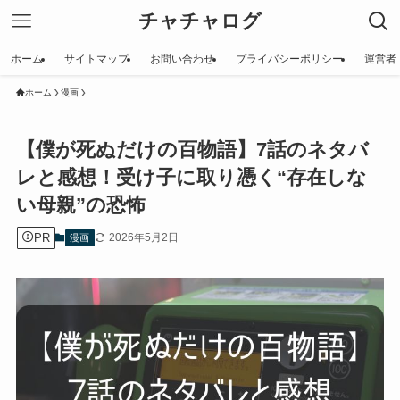
チャチャログ
ホーム
サイトマップ
お問い合わせ
プライバシーポリシー
運営者
ホーム
漫画
【僕が死ぬだけの百物語】7話のネタバ
レと感想！受け子に取り憑く“存在しな
い母親”の恐怖
PR
2026年5月2日
漫画