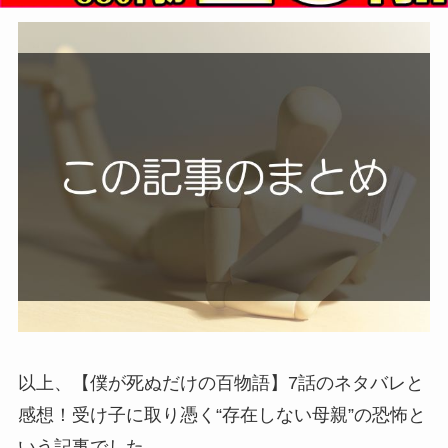
以上、【僕が死ぬだけの百物語】7話のネタバレと
感想！受け子に取り憑く“存在しない母親”の恐怖と
いう記事でした。